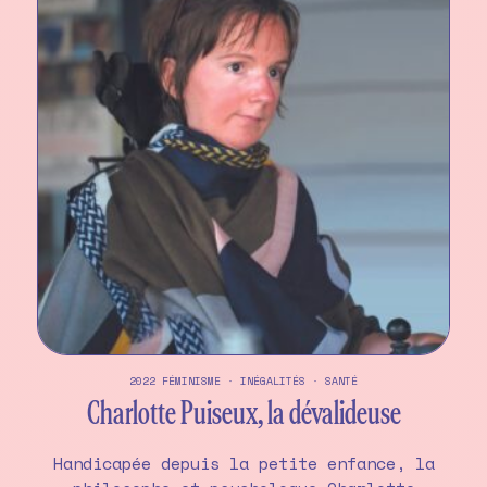
2022
FÉMINISME
·
INÉGALITÉS
·
SANTÉ
Charlotte Puiseux, la dévalideuse
Handicapée depuis la petite enfance, la