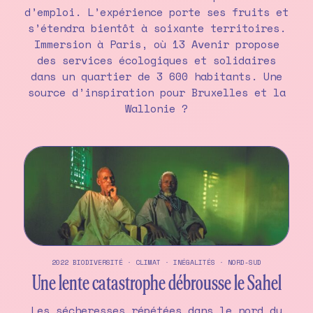
d’emploi. L’expérience porte ses fruits et
s’étendra bientôt à soixante territoires.
Immersion à Paris, où 13 Avenir propose
des services écologiques et solidaires
dans un quartier de 3 600 habitants. Une
source d’inspiration pour Bruxelles et la
Wallonie ?
2022
BIODIVERSITÉ
·
CLIMAT
·
INÉGALITÉS
·
NORD-SUD
Une lente catastrophe débrousse le Sahel
Les sécheresses répétées dans le nord du