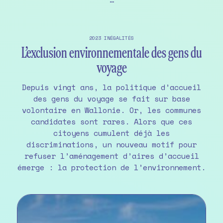
Si
tu
ne
2023
INÉGALITÉS
trouves
L’exclusion environnementale des gens du
pas
voyage
l’aire
d’accueil,
Depuis vingt ans, la politique d’accueil
cherche
des gens du voyage se fait sur base
la
volontaire en Wallonie. Or, les communes
déchèterie
candidates sont rares. Alors que ces
»
citoyens cumulent déjà les
discriminations, un nouveau motif pour
refuser l’aménagement d’aires d’accueil
émerge : la protection de l’environnement.