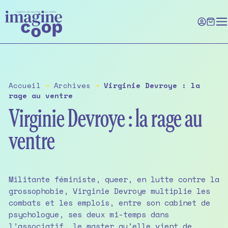
Skip
to
the
content
Accueil
➔
Archives
➔
Virginie Devroye : la
rage au ventre
Virginie Devroye : la rage au
ventre
Militante féministe, queer, en lutte contre la
grossophobie, Virginie Devroye multiplie les
combats et les emplois, entre son cabinet de
psychologue, ses deux mi-temps dans
l’associatif, le master qu’elle vient de