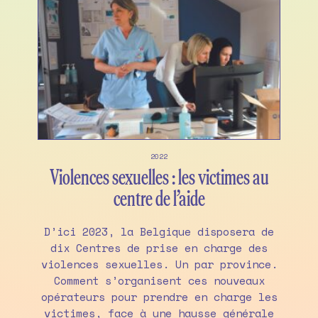
2022
Violences sexuelles : les victimes au
centre de l’aide
D’ici 2023, la Belgique disposera de
dix Centres de prise en charge des
violences sexuelles. Un par province.
Comment s’organisent ces nouveaux
opérateurs pour prendre en charge les
victimes, face à une hausse générale