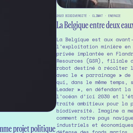
2023
BIODIVERSITÉ
·
CLIMAT
·
ENERGIE
La Belgique entre deux eau
La Belgique est aux avant
l’exploitation minière en
privée implantée en Fland
Resources (GSR), filiale 
robot destiné à récolter 
avec le « parrainage » de
qui, dans le même temps, 
Leader », en défendant la
l’océan d’ici 2030 et l’é
traité ambitieux pour la 
biodiversité. Imagine a m
comment notre pays navigu
industriels et économique
omme projet politique
défense des fonds marins.