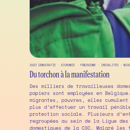
2023
DÉMOCRATIE
·
ECONOMIE
·
FÉMINISME
·
INÉGALITÉS
·
MIG
Du torchon à la manifestation
Des milliers de travailleuses dome
papiers sont employées en Belgique
migrantes, pauvres, elles cumulent
plus d’effectuer un travail pénibl
protection sociale. Plusieurs d’en
regroupées au sein de la Ligue des
domestiques de la CSC. Malgré les 