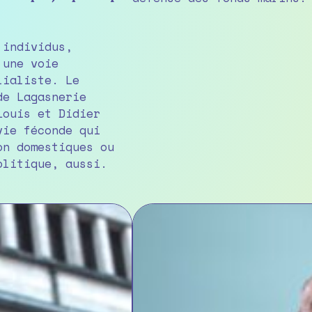
 individus,
 une voie
lialiste. Le
de Lagasnerie
Louis et Didier
vie féconde qui
on domestiques ou
olitique, aussi.