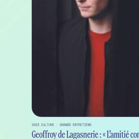
2023
CULTURE
·
GRANDS ENTRETIENS
Geoffroy de Lagasnerie : « L’amitié c