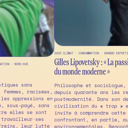
2023
CLIMAT
·
CONSOMMATION
·
GRANDS ENTRETI
Gilles Lipovetsky : « La pa
RATION
·
NORD-SUD
du monde moderne »
stiques sans
Philosophe et sociologue,
. Femmes, racisées,
depuis quarante ans les r
 les oppressions en
postmodernité. Dans son d
e, sous-payé, sans
civilisation du « trop » e
tre elles se sont
invite à comprendre cette
 travailleur·ses
confrontant, en partie, a
freins, leur lutte
environnementales. Rencon