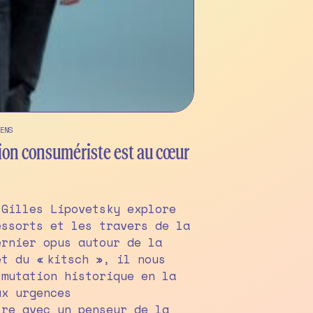
ENS
ssion consumériste est au cœur
 Gilles Lipovetsky explore
essorts et les travers de la
ernier opus autour de la
t du « kitsch », il nous
 mutation historique en la
ux urgences
tre avec un penseur de la