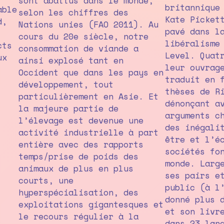
sont abattus dans le monde,
britannique
able
selon les chiffres des
Kate Picket
d,
Nations unies (FAO 2011). Au
pavé dans l
cours du 20e siècle, notre
libéralisme
cts
consommation de viande a
Level. Quat
ux
ainsi explosé tant en
leur ouvrag
Occident que dans les pays en
traduit en 
développement, tout
thèses de R
particulièrement en Asie. Et
dénonçant a
la majeure partie de
arguments c
l’élevage est devenue une
des inégali
activité industrielle à part
être et l’é
entière avec des rapports
sociétés fo
temps/prise de poids des
monde. Larg
animaux de plus en plus
ses pairs e
courts, une
public (à l
hyperspécialisation, des
donné plus 
exploitations gigantesques et
et son livr
le recours régulier à la
dans 23 lan