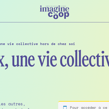
une vie collective hors de chez soi
x, une vie collect
les autres,
Pour accéder à ce