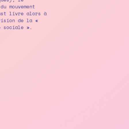
 du mouvement
ust livre alors à
vision de la «
é sociale ».