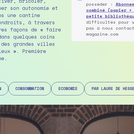
tiver, bricoler,
posséder :
Abonne
per son autonomie et
combiné (papier +
ns une cantine
petite bibliothèq
endroits, à travers
difficultés pour 
pas à nous contac
res façons de « faire
magazine.com
dans quelques coins
 des grandes villes
ieux ». Première
ne.
N
CONSOMMATION
ECONOMIE
PAR LAURE DE HESS