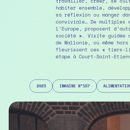
travailler, créer, se cul
habiter ensemble, dévelop
sa réflexion ou manger da
conviviale… De multiples 
l’Europe, proposent d’aut
société ». Visite guidée 
de Wallonie, où même hors
fleurissent ces « tiers-l
étape à Court-Saint-Etien
2023
IMAGINE N°157
ALIMENTATIO