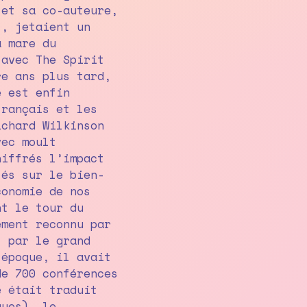
 et sa co-auteure,
t, jetaient un
a mare du
 avec The Spirit
re ans plus tard,
e est enfin
français et les
ichard Wilkinson
vec moult
hiffrés l’impact
tés sur le bien-
conomie de nos
nt le tour du
ement reconnu par
t par le grand
’époque, il avait
de 700 conférences
e était traduit
gues), le