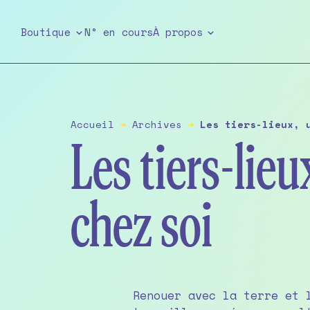
Skip
to
Boutique
N° en cours
À propos
the
content
Accueil
➔
Archives
➔
Les tiers-lieux, 
Les tiers-lieu
chez soi
Renouer avec la terre et 