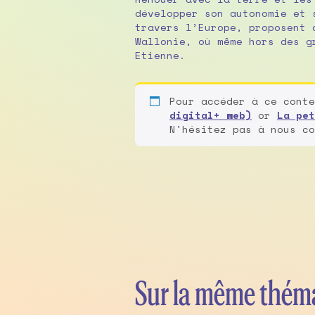
développer son autonomie et 
travers l’Europe, proposent 
Wallonie, où même hors des g
Etienne.
Pour accéder à ce cont
digital+ web)
or
La pet
N'hésitez pas à nous co
Sur la même thém