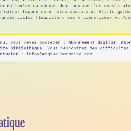
sa réflexion ou manger dans une cantine conviviale
d’autres façons de « faire société ». Visite guidé
randes villes fleurissent ces « tiers-lieux ». Pre
enu, vous devez posséder :
Abonnement digital
,
Abo
ite bibliothèque
. Vous rencontrez des difficultés
ntacter : info@imagine-magazine.com
atique