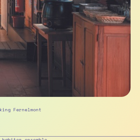
king Fernelmont
 habiter ensemble,