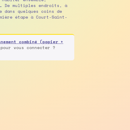
… De multiples endroits, à
e dans quelques coins de
mière étape à Court-Saint-
nnement combiné (papier +
 pour vous connecter ?