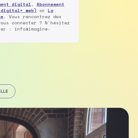
ment digital
,
Abonnement
 digital+ web)
or
La
ue
. Vous rencontrez des
vous connecter ? N'hésitez
ter : info@imagine-
ELLE