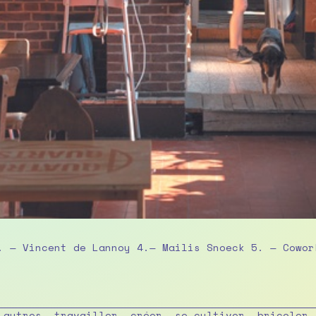
. — Vincent de Lannoy 4.— Mailis Snoeck 5. — Cowor
 autres, travailler, créer, se cultiver, bricoler,