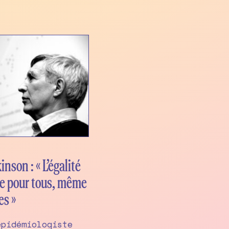
nson : « L’égalité
ue pour tous, même
es »
épidémiologiste