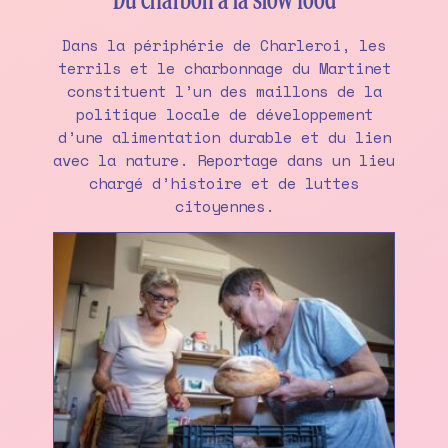
Du charbon à la slow food
Dans la périphérie de Charleroi, les
terrils et le charbonnage du Martinet
constituent l’un des maillons de la
politique locale de développement
d’une alimentation durable et du lien
avec la nature. Reportage dans un lieu
chargé d’histoire et de luttes
citoyennes.