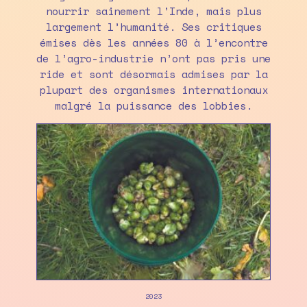
nourrir sainement l’Inde, mais plus
largement l’humanité. Ses critiques
émises dès les années 80 à l’encontre
de l’agro-industrie n’ont pas pris une
ride et sont désormais admises par la
plupart des organismes internationaux
malgré la puissance des lobbies.
2023