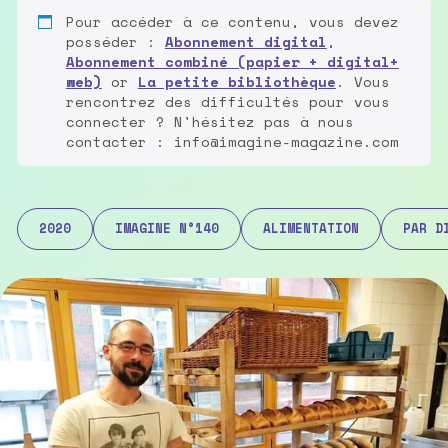
Pour accéder à ce contenu, vous devez
posséder :
Abonnement digital
,
Abonnement combiné (papier + digital+
web)
or
La petite bibliothèque
. Vous
rencontrez des difficultés pour vous
connecter ? N'hésitez pas à nous
contacter : info@imagine-magazine.com
2020
IMAGINE N°140
ALIMENTATION
PAR D