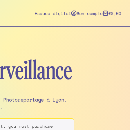
Espace digital
Mon compte
€
0,00
rveillance
Portfolio
..
:
des
st, you must purchase
rongeurs