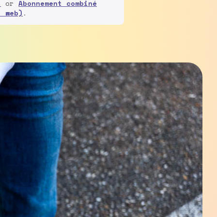
l
or
Abonnement combiné
sous
+ web)
.
surveillance