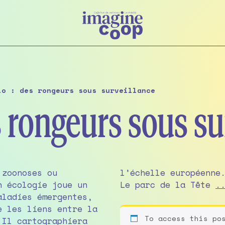
io : des rongeurs sous surveillance
es rongeurs sous su
 zoonoses ou
ortage à Lyon.
n écologie joue un
Le parc de la Tête
.
aladies émergentes,
e les liens entre la
To access this po
 Il cartographiera