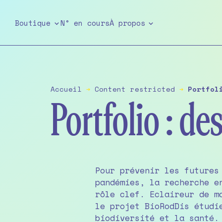
Skip
to
Boutique
N° en cours
À propos
the
content
Accueil
➔
Content restricted
➔
Portfol
Portfolio : d
Pour prévenir les futures
l’échelle européenne. Photorep
pandémies, la recherche e
rôle clef. Eclaireur de m
le projet BioRodDis étudi
biodiversité et la santé.