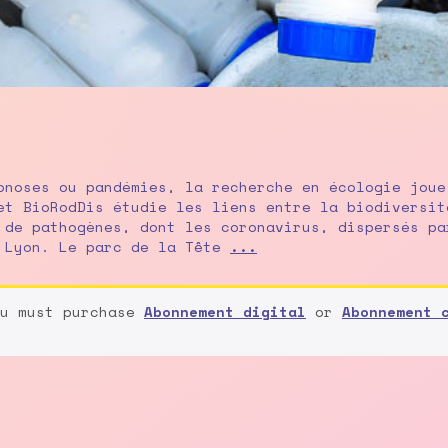
onoses ou pandémies, la recherche en écologie joue
et BioRodDis étudie les liens entre la biodiversit
 de pathogènes, dont les coronavirus, dispersés pa
Portfolio
à Lyon. Le parc de la Tête
...
:
des
rongeurs
ou must purchase
Abonnement digital
or
Abonnement 
sous
surveillance