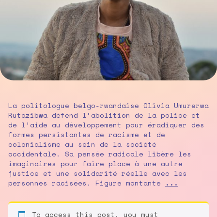
La politologue belgo-rwandaise Olivia Umurerwa
Rutazibwa défend l’abolition de la police et
de l’aide au développement pour éradiquer des
formes persistantes de racisme et de
colonialisme au sein de la société
occidentale. Sa pensée radicale libère les
imaginaires pour faire place à une autre
justice et une solidarité réelle avec les
Olivia
personnes racisées. Figure montante
...
Umurerwa
Rutazibwa
:
To access this post, you must