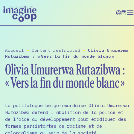
Skip
to
the
content
Accueil
➔
Content restricted
➔
Olivia Umurerwa
Rutazibwa : « Vers la fin du monde blanc »
Olivia Umurerwa Rutazibwa :
« Vers la fin du monde blanc »
La politologue belgo-rwandaise Olivia Umurerwa
Rutazibwa défend l’abolition de la police et
de l’aide au développement pour éradiquer des
formes persistantes de racisme et de
colonialisme au sein de la société