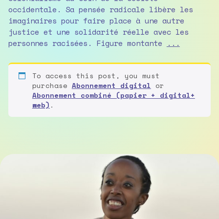
occidentale. Sa pensée radicale libère les
imaginaires pour faire place à une autre
justice et une solidarité réelle avec les
Olivia
personnes racisées. Figure montante
...
Umurerwa
Rutazibwa
To access this post, you must
:
purchase
Abonnement digital
or
«
Abonnement combiné (papier + digital+
Vers
web)
.
la
fin
du
monde
blanc »