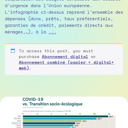
d’urgence dans l’Union européenne.
L’infographie ci-dessus reprend l’ensemble des
dépenses (dons, prêts, taux préférentiels,
garanties de crédit, paiements directs aux
L’écolonomie,
ménages,…), à la
...
grande
oubliée
To access this post, you must
des
purchase
Abonnement digital
or
plans
Abonnement combiné (papier + digital+
de
web)
.
sauvetage