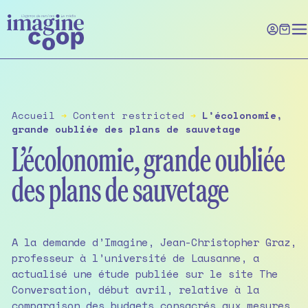
Skip
to
the
content
Accueil
➔
Content restricted
➔
L’écolonomie,
grande oubliée des plans de sauvetage
L’écolonomie, grande oubliée
des plans de sauvetage
A la demande d’Imagine, Jean-Christopher Graz,
professeur à l’université de Lausanne, a
actualisé une étude publiée sur le site The
Conversation, début avril, relative à la
comparaison des budgets consacrés aux mesures