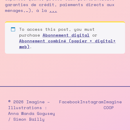
garanties de crédit, paiements directs aux
L’écolonomie,
ménages,…), à la
...
grande
oubliée
des
To access this post, you must
plans
purchase
Abonnement digital
or
de
Abonnement combiné (papier + digital+
sauvetage
web)
.
© 2026 Imagine –
Facebook
Instagram
Imagine
Illustrations :
COOP
Anna Wanda Gogusey
/ Simon Bailly