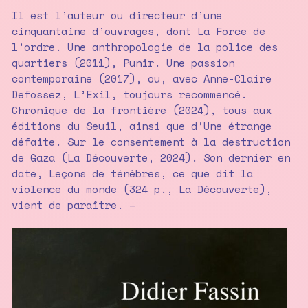
Il est l’auteur ou directeur d’une
cinquantaine d’ouvrages, dont La Force de
l’ordre. Une anthropologie de la police des
quartiers (2011), Punir. Une passion
contemporaine (2017), ou, avec Anne-Claire
Defossez, L’Exil, toujours recommencé.
Chronique de la frontière (2024), tous aux
éditions du Seuil, ainsi que d’Une étrange
défaite. Sur le consentement à la destruction
de Gaza (La Découverte, 2024). Son dernier en
date, Leçons de ténèbres, ce que dit la
violence du monde (324 p., La Découverte),
vient de paraître. –