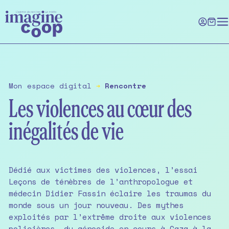
Skip
to
the
content
Mon espace digital
➔
Rencontre
Les violences au cœur des
inégalités de vie
Dédié aux victimes des violences, l’essai
Leçons de ténèbres de l’anthropologue et
médecin Didier Fassin éclaire les traumas du
monde sous un jour nouveau. Des mythes
exploités par l’extrême droite aux violences
policières, du génocide en cours à Gaza à la