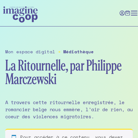
Skip
to
the
content
Mon espace digital
➔
Médiathèque
La Ritournelle, par Philippe
Marczewski
A travers cette ritournelle enregistrée, le
romancier belge nous emmène, l'air de rien, au
coeur des violences migratoires.
Pour accéder à ce contenu, vous devez