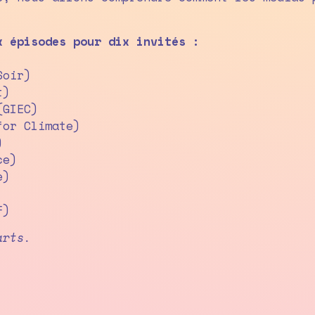
x épisodes pour dix invités :
Soir)
t)
(GIEC)
for Climate)
)
ce)
e)
F)
arts.