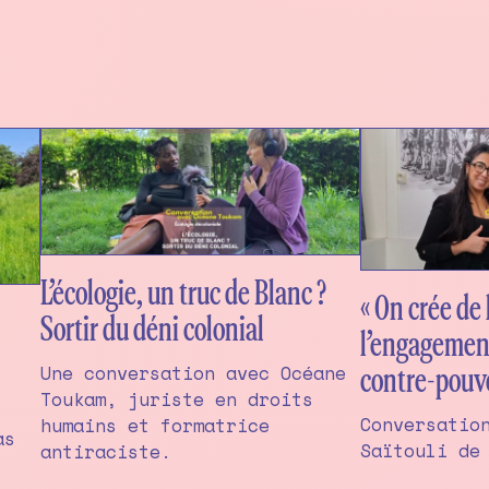
L’écologie, un truc de Blanc ?
« On crée de 
Sortir du déni colonial
l’engagement
Une conversation avec Océane
contre-pouvo
Toukam, juriste en droits
Conversatio
humains et formatrice
as
Saïtouli de
antiraciste.