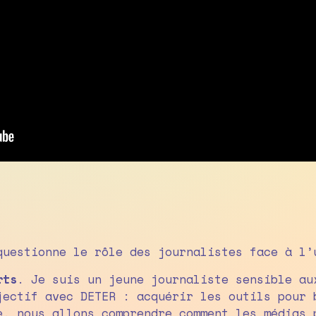
questionne le rôle des journalistes face à l’
rts
. Je suis un jeune journaliste sensible au
jectif avec DETER : acquérir les outils pour 
e, nous allons comprendre comment les médias 