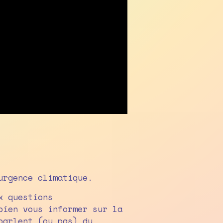
urgence climatique.
x questions
bien vous informer sur la
parlent (ou pas) du