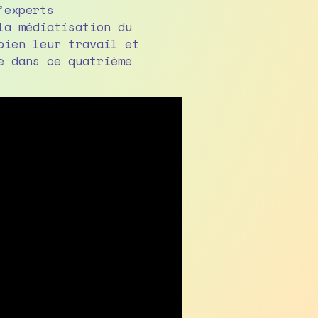
’experts
la médiatisation du
bien leur travail et
e dans ce quatrième