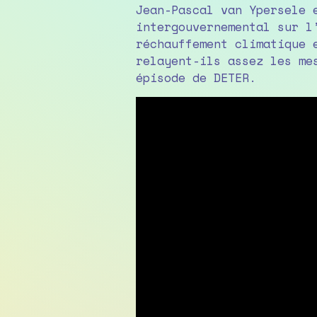
Jean-Pascal van Ypersele 
intergouvernemental sur l
réchauffement climatique 
relayent-ils assez les me
épisode de DETER.