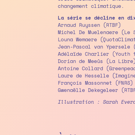
changement climatique.
La série se décline en di
Arnaud Ruyssen (RTBF)
Michel De Muelenaere (Le 
Louna Wemaere (QuotaClima
Jean-Pascal van Ypersele 
Adélaïde Charlier (Youth 
Dorian de Meeûs (La Libre
Antoine Collard (Greenpea
Laure de Hesselle (Imagin
François Massonnet (FNRS)
Gwenaëlle Dekegeleer (RTB
Illustration : Sarah Ever