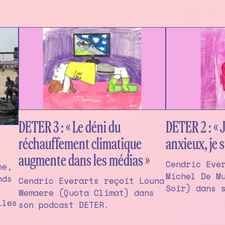
DETER 3 : « Le déni du
DETER 2 : « J
réchauffement climatique
anxieux, je s
augmente dans les médias »
Cendric Eve
ne,
Michel De M
nds
Cendric Everarts reçoit Louna
Soir) dans 
Wemaere (Quota Climat) dans
lles
son podcast DETER.