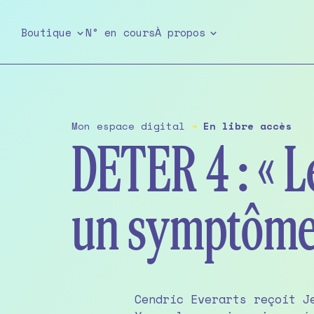
Skip
to
Boutique
N° en cours
À propos
the
content
Mon espace digital
➔
En libre accès
DETER 4 : « L
un symptôme 
Cendric Everarts reçoit J