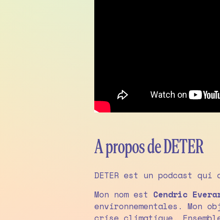
A propos de DETER
DETER est un podcast qui 
Mon nom est
Cendric Evera
environnementales. Mon ob
crise climatique. Ensembl