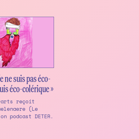
e ne suis pas éco-
uis éco-colérique »
rarts reçoit
uelenaere (Le
son podcast DETER.