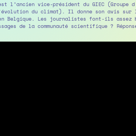
est l’ancien vice-président du GIEC (Groupe d
’évolution du climat). Il donne son avis sur 
en Belgique. Les journalistes font-ils assez 
ssages de la communauté scientifique ? Répons