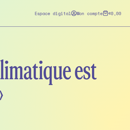
Espace digital
Mon compte
€
0,00
limatique est
»