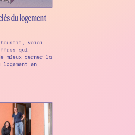
 clés du logement
xhaustif, voici
iffres qui
de mieux cerner la
u logement en