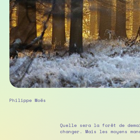
Philippe Moës
Quelle sera la forêt de dema
changer. Mais les moyens man