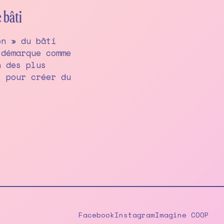
 bâti
on » du bâti
 démarque comme
n des plus
s pour créer du
Facebook
Instagram
Imagine COOP