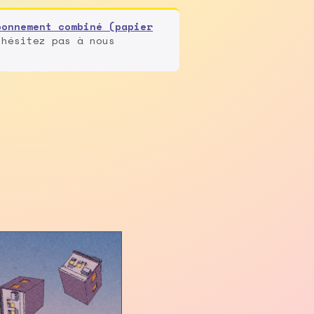
bonnement combiné (papier
'hésitez pas à nous