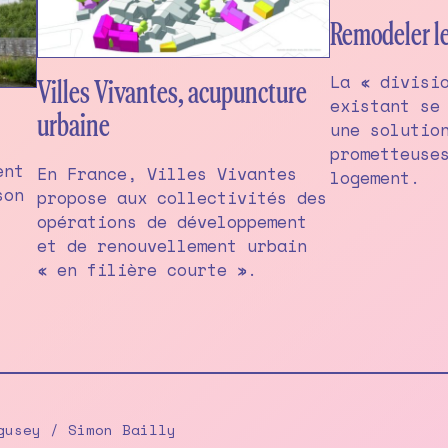
Remodeler le
La « divisi
Villes Vivantes, acupuncture
existant se
urbaine
une solutio
prometteuse
ent
En France, Villes Vivantes
logement.
son
propose aux collectivités des
opérations de développement
et de renouvellement urbain
« en filière courte ».
gusey / Simon Bailly