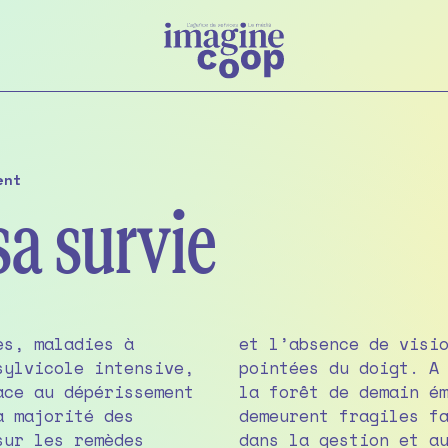
ent
sa survie
es, maladies à
oordonnée sont
sylvicole intensive,
tesse de l’escargot,
a majorité des
 conservatismes
sur les remèdes
replis qui se