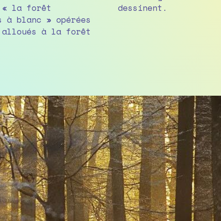
 « la forêt
dessinent.
s à blanc » opérées
t