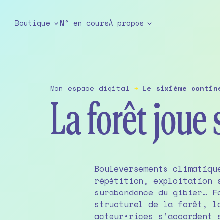
Skip
to
Boutique
N° en cours
À propos
the
content
Mon espace digital
➔
Le sixième contin
La forêt joue 
Bouleversements climatiqu
et l’absence de vision c
répétition, exploitation 
pointées du doigt. A la vi
surabondance du gibier… Face au dépérissement
la forêt de demain émerge. Mais ses racines
structurel de la forêt, l
demeurent fragiles face aux
acteur•rices s’accordent 
dans la gestion et aux 