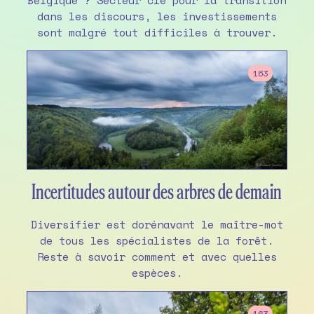
Belgique ? Secteur clé pour la transition
dans les discours, les investissements
sont malgré tout difficiles à trouver.
163
Incertitudes autour des arbres de demain
Diversifier est dorénavant le maître-mot
de tous les spécialistes de la forêt.
Reste à savoir comment et avec quelles
espèces.
163