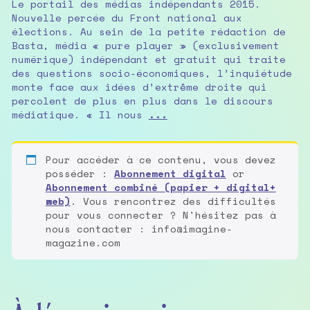
Le portail des médias indépendants 2015.
Nouvelle percée du Front national aux
élections. Au sein de la petite rédaction de
Basta, média « pure player » (exclusivement
numérique) indépendant et gratuit qui traite
des questions socio-économiques, l’inquiétude
monte face aux idées d’extrême droite qui
percolent de plus en plus dans le discours
Les
médiatique. « Il nous
...
indépendants
français
en
Pour accéder à ce contenu, vous devez
lutte
posséder :
Abonnement digital
or
Abonnement combiné (papier + digital+
web)
. Vous rencontrez des difficultés
pour vous connecter ? N'hésitez pas à
nous contacter : info@imagine-
magazine.com