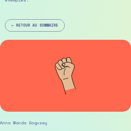
← RETOUR AU SOMMAIRE
Anna Wanda Gogusey