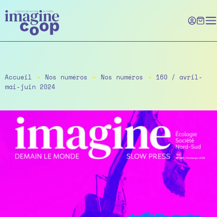
Skip
to
the
content
Accueil
➔
Nos numéros
➔
Nos numéros
➔
160 / avril-
mai-juin 2024