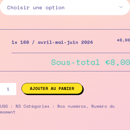
€8,00
1x
160 / avril-mai-juin 2024
Sous-total
€8,00
quantité
AJOUTER AU PANIER
de
160
/
UGS :
ND
Catégories :
Nos numéros
,
Numéro du
avril-
moment
mai-
juin
2024