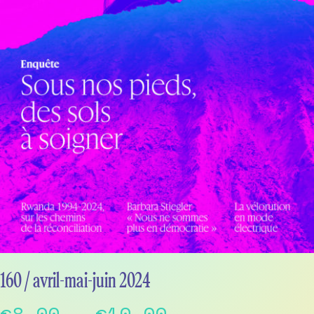
160 / avril-mai-juin 2024
Price
€
8,00
–
€
10,00