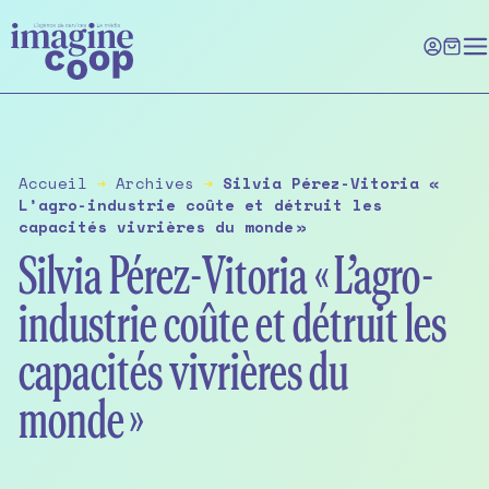
Skip
to
the
content
Accueil
➔
Archives
➔
Silvia Pérez-Vitoria «
L’agro-industrie coûte et détruit les
capacités vivrières du monde »
Silvia Pérez-Vitoria « L’agro-
industrie coûte et détruit les
capacités vivrières du
monde »