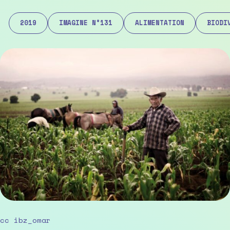
2019
IMAGINE N°131
ALIMENTATION
BIODI
cc ibz_omar