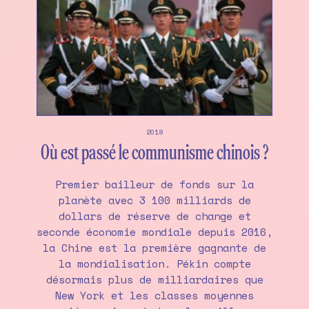
2018
Où est passé le communisme chinois ?
Premier bailleur de fonds sur la
planète avec 3 100 milliards de
dollars de réserve de change et
seconde économie mondiale depuis 2016,
la Chine est la première gagnante de
la mondialisation. Pékin compte
désormais plus de milliardaires que
New York et les classes moyennes