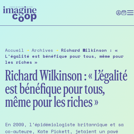
Skip
to
the
content
Accueil
➔
Archives
➔
Richard Wilkinson : «
L’égalité est bénéfique pour tous, même pour
les riches »
Richard Wilkinson : « L’égalité
est bénéfique pour tous,
même pour les riches »
En 2009, l’épidémiologiste britannique et sa
co-auteure, Kate Pickett, jetaient un pavé