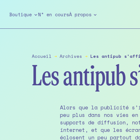
Skip
to
Boutique
N° en cours
À propos
the
content
Accueil
➔
Archives
➔
Les antipub s’aff
Les antipub s’
Alors que la publicité s’
peu plus dans nos vies en
supports de diffusion, no
internet, et que les écra
éclosent un peu partout d