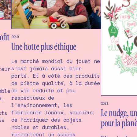
ofit
2019
Une hotte plus éthique
Le marché mondial du jouet ne
s’est jamais aussi bien
teur
porté. Et à côté des produits
de piètre qualité, à la durée
de vie réduite et peu
able
respectueux de
d,
2021
l’environnement, les
fabricants locaux, soucieux
Le nudge, un
cts
de fabriquer des objets
ux
pour la plan
nobles et durables,
rencontrent un succès