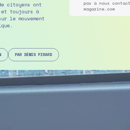
pas à nous contac
de citoyens ont
magazine.com
 et toujours à
sur le mouvement
ique.
N
PAR DÉMIS PIRARD