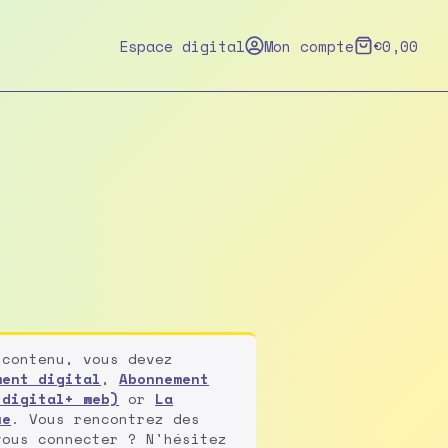
Espace digital
Mon compte
€
0,00
 contenu, vous devez
ment digital
,
Abonnement
 digital+ web)
or
La
ue
. Vous rencontrez des
vous connecter ? N'hésitez