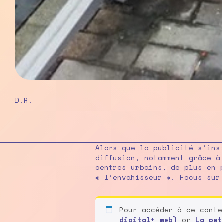
D.R.
Alors que la publicité s’ins
diffusion, notamment grâce à
centres urbains, de plus en 
« l’envahisseur ». Focus sur
Pour accéder à ce cont
digital+ web)
or
La pet