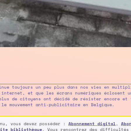
inue toujours un peu plus dans nos vies en multipl
 internet, et que les écrans numériques éclosent u
plus de citoyens ont décidé de résister encore et 
 le mouvement anti-publicitaire en Belgique.
enu, vous devez posséder :
Abonnement digital
,
Abo
ite bibliothèque
. Vous rencontrez des difficultés