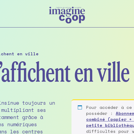
ichent en ville
affichent en ville
insinue toujours un
Pour accéder à ce
 multipliant ses
posséder :
Abonne
tamment grâce à
combiné (papier +
ns numériques
petite bibliothèq
ans les centres
difficultés pour 