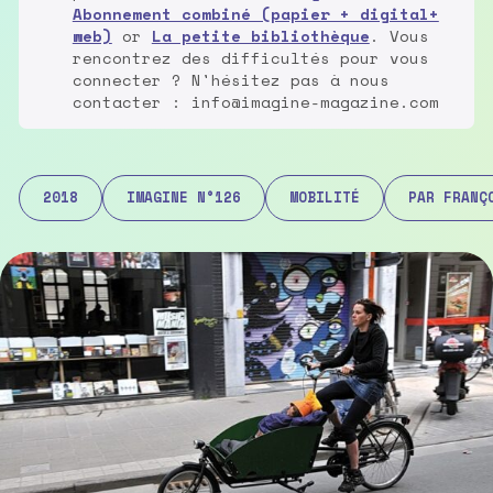
Abonnement combiné (papier + digital+
web)
or
La petite bibliothèque
. Vous
rencontrez des difficultés pour vous
connecter ? N'hésitez pas à nous
contacter : info@imagine-magazine.com
2018
IMAGINE N°126
MOBILITÉ
PAR FRANÇ