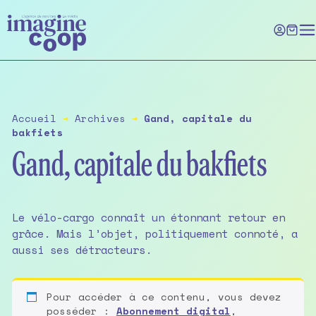
Skip
to
the
content
Accueil
➔
Archives
➔
Gand, capitale du
bakfiets
Gand, capitale du bakfiets
Le vélo-cargo connaît un étonnant retour en
grâce. Mais l’objet, politiquement connoté, a
aussi ses détracteurs.
Pour accéder à ce contenu, vous devez
posséder :
Abonnement digital
,