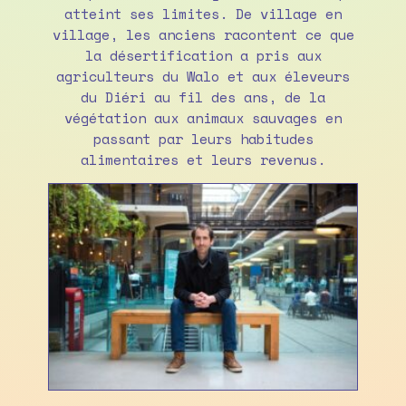
atteint ses limites. De village en
village, les anciens racontent ce que
la désertification a pris aux
agriculteurs du Walo et aux éleveurs
du Diéri au fil des ans, de la
végétation aux animaux sauvages en
passant par leurs habitudes
alimentaires et leurs revenus.