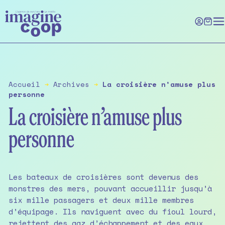
Skip
to
the
content
Accueil
➔
Archives
➔
La croisière n’amuse plus
personne
La croisière n’amuse plus
personne
Les bateaux de croisières sont devenus des
monstres des mers, pouvant accueillir jusqu’à
six mille passagers et deux mille membres
d’équipage. Ils naviguent avec du fioul lourd,
rejettent des gaz d’échappement et des eaux