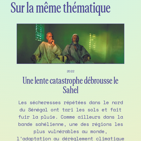
Sur la même thématique
2022
Une lente catastrophe débrousse le
Sahel
Les sécheresses répétées dans le nord
du Sénégal ont tari les sols et fait
fuir la pluie. Comme ailleurs dans la
bande sahélienne, une des régions les
plus vulnérables au monde,
l’adaptation au dérèglement climatique