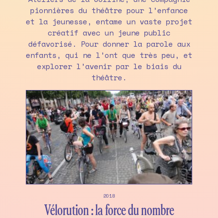
pionnières du théâtre pour l’enfance
et la jeunesse, entame un vaste projet
créatif avec un jeune public
défavorisé. Pour donner la parole aux
enfants, qui ne l’ont que très peu, et
explorer l’avenir par le biais du
théâtre.
2018
Vélorution : la force du nombre