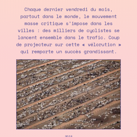
Chaque dernier vendredi du mois,
partout dans le monde, le mouvement
masse critique s’impose dans les
villes : des milliers de cyclistes se
lancent ensemble dans le trafic. Coup
de projecteur sur cette « vélorution »
qui remporte un succès grandissant.
2018