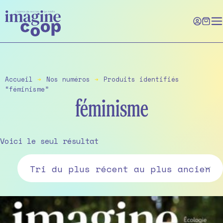
Skip
to
the
content
Accueil
➔
Nos numéros
➔
Produits identifiés
“féminisme”
féminisme
Voici le seul résultat