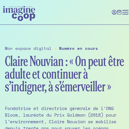
Skip
to
the
content
Mon espace digital
➔
Numéro en cours
Claire Nouvian : « On peut être
adulte et continuer à
s’indigner, à s’émerveiller »
Fondatrice et directrice générale de l’ONG
Bloom, lauréate du Prix Goldman (2018) pour
l’environnement, Claire Nouvian se mobilise
depuis trente ans pour sauver les océans.