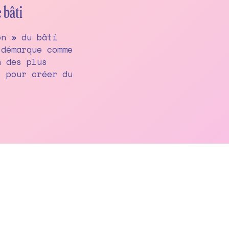
 bâti
on » du bâti
 démarque comme
n des plus
s pour créer du
Facebook
Instagram
Imagine COOP