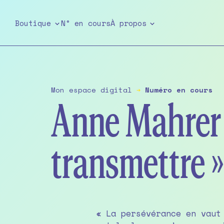
Skip
to
Boutique
N° en cours
À propos
the
content
Mon espace digital
➔
Numéro en cours
Anne Mahrer :
transmettre »
« La persévérance en vaut
européenne des droits de