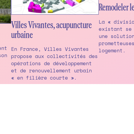
Remodeler le
La « divisi
Villes Vivantes, acupuncture
existant se
urbaine
une solutio
prometteuse
ent
En France, Villes Vivantes
logement.
son
propose aux collectivités des
opérations de développement
et de renouvellement urbain
« en filière courte ».
gusey / Simon Bailly