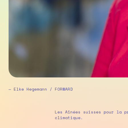
— Elke Hegemann / FORWARD
Les Aînées suisses pour la p
climatique.