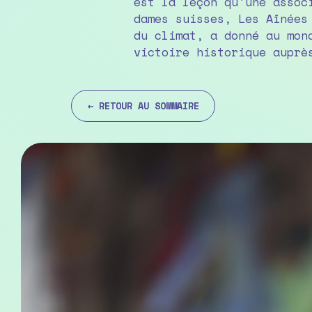
est la leçon qu'une assoc
2024. Huit ans de bataill
dames suisses, Les Aînées
prouver l'inaction climat
du climat, a donné au mon
victoire historique auprè
← RETOUR AU SOMMAIRE