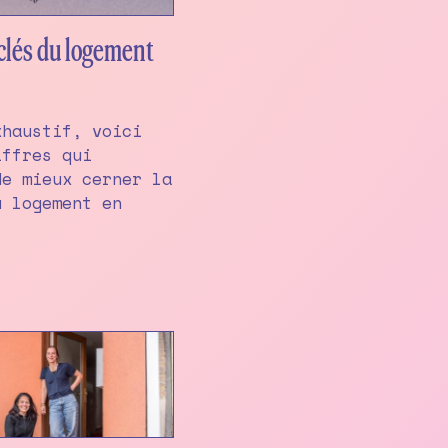
 clés du logement
xhaustif, voici
iffres qui
de mieux cerner la
u logement en