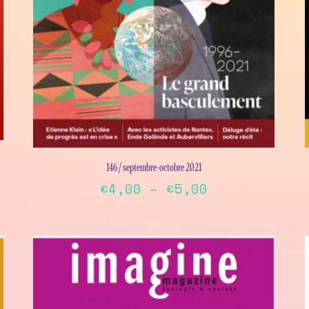
page
146 / septembre-octobre 2021
Price
€
4,00
–
€
5,00
range:
This
€4,00
product
has
through
multiple
€5,00
variants.
The
options