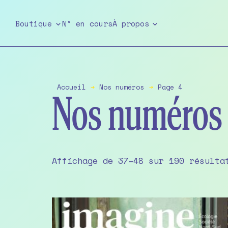
Skip
to
Boutique
N° en cours
À propos
the
content
Accueil
➔
Nos numéros
➔
Page 4
Nos numéros
Affichage de 37–48 sur 190 résulta