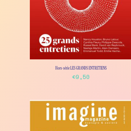
page
Hors-série LES GRANDS ENTRETIENS
€
9,50