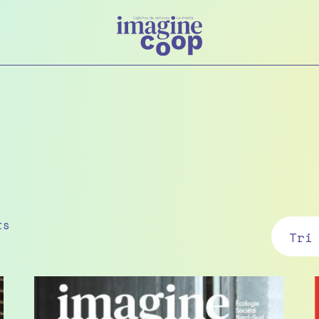
Sorted
ts
by
latest