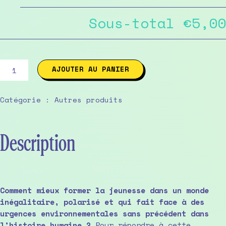
Sous-total
€5,00
quantité
AJOUTER AU PANIER
de
Cahier
documentaire
Catégorie :
Autres produits
n°7
:
L'habitat
Description
Comment mieux former la jeunesse dans un monde
inégalitaire, polarisé et qui fait face à des
urgences environnementales sans précédent dans
l’histoire humaine ?
Pour répondre à cette