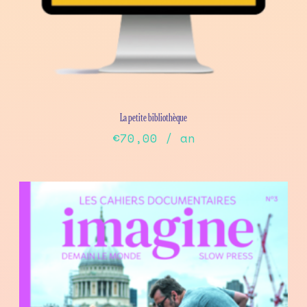
La petite bibliothèque
€
70,00
/ an