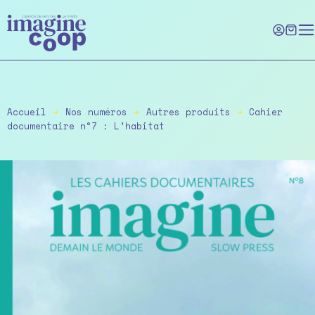
Skip
to
the
content
Accueil
➔
Nos numéros
➔
Autres produits
➔
Cahier
documentaire n°7 : L’habitat