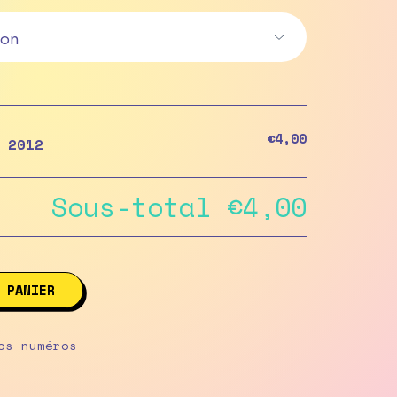
€5,00
€4,00
 2012
Sous-total
€4,00
 PANIER
os numéros