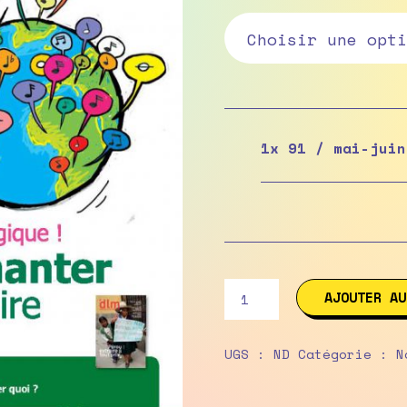
1x
91 / mai-juin
quantité
AJOUTER AU
de
91
/
UGS :
ND
Catégorie :
N
mai-
juin
2012