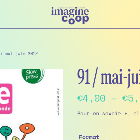
/ mai-juin 2012
91 / mai-j
€
4,00
–
€
5,
Pour en savoir +, cl
Format