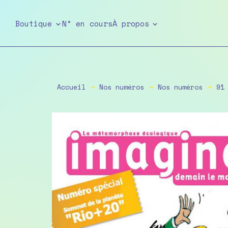
Skip
to
Boutique
N° en cours
À propos
the
content
Accueil
➔
Nos numéros
➔
Nos numéros
➔
91 