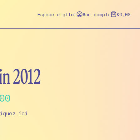
Espace digital
Mon compte
€
0,00
uin 2012
Price
00
range:
iquez
ici
€4,00
through