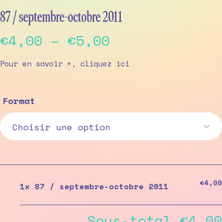
87 / septembre-octobre 2011
Price
€
4,00
–
€
5,00
range:
Pour en savoir +, cliquez
ici
€4,00
through
Format
€5,00
€4,00
1x
87 / septembre-octobre 2011
Sous-total
€4,00