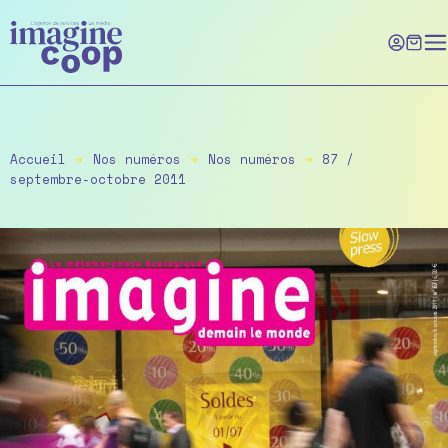
Skip
to
the
content
Accueil
➔
Nos numéros
➔
Nos numéros
➔
87 /
septembre-octobre 2011