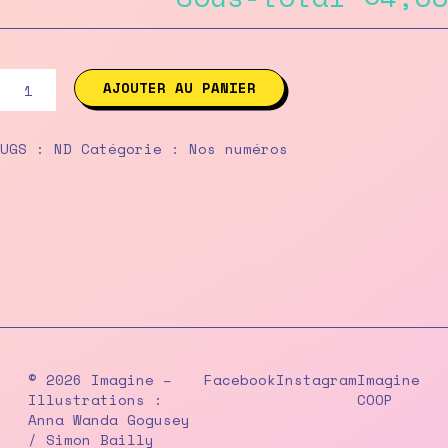
quantité
AJOUTER AU PANIER
de
87
/
UGS :
ND
Catégorie :
Nos numéros
septembre-
octobre
2011
© 2026 Imagine –
Facebook
Instagram
Imagine
Illustrations :
COOP
Anna Wanda Gogusey
/ Simon Bailly