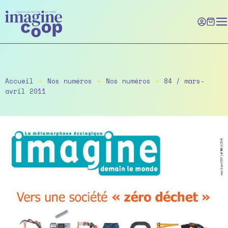
Skip
to
the
content
Accueil
➔
Nos numéros
➔
Nos numéros
➔
84 / mars-
avril 2011