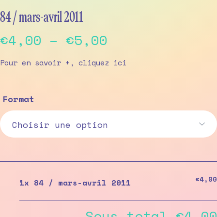
84 / mars-avril 2011
Price
€
4,00
–
€
5,00
range:
Pour en savoir +, cliquez
ici
€4,00
through
Format
€5,00
€4,00
1x
84 / mars-avril 2011
Sous-total
€4,00