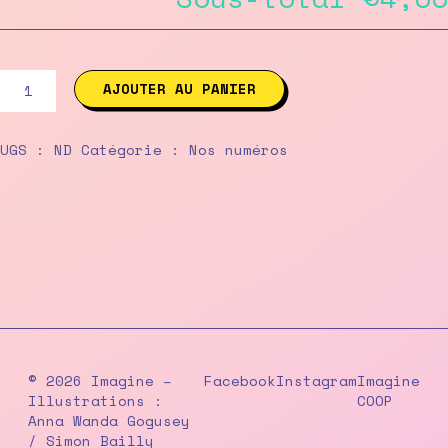
quantité
AJOUTER AU PANIER
de
84
/
UGS :
ND
Catégorie :
Nos numéros
mars-
avril
2011
© 2026 Imagine –
Facebook
Instagram
Imagine
Illustrations :
COOP
Anna Wanda Gogusey
/ Simon Bailly