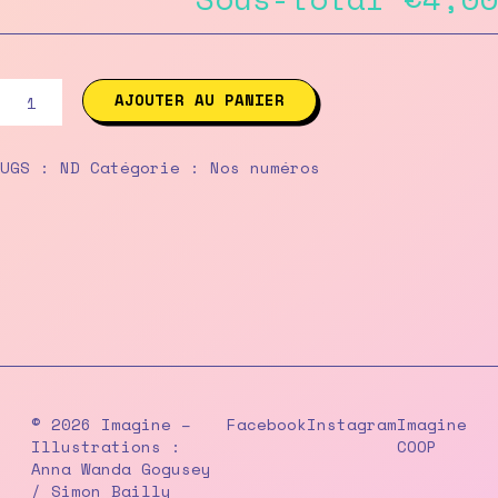
quantité
AJOUTER AU PANIER
de
81
/
UGS :
ND
Catégorie :
Nos numéros
septembre-
octobre
2010
© 2026 Imagine –
Facebook
Instagram
Imagine
Illustrations :
COOP
Anna Wanda Gogusey
/ Simon Bailly