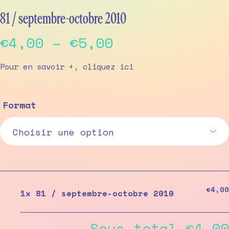
81 / septembre-octobre 2010
Price
€
4,00
–
€
5,00
range:
Pour en savoir +, cliquez
ici
€4,00
through
Format
€5,00
€4,00
1x
81 / septembre-octobre 2010
Sous-total
€4,00