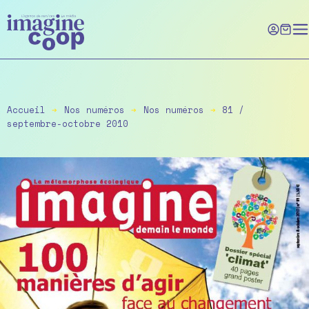
Skip
to
the
content
Accueil
➔
Nos numéros
➔
Nos numéros
➔
81 /
septembre-octobre 2010