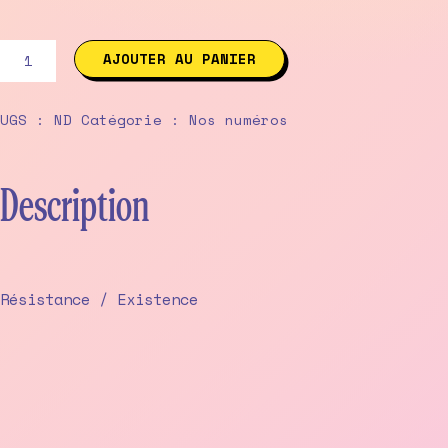
quantité
AJOUTER AU PANIER
de
8
/
UGS :
ND
Catégorie :
Nos numéros
21
juin
au
21
Description
septembre
1998
Résistance / Existence