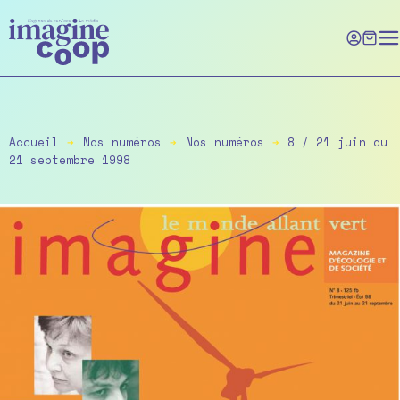
Skip
to
the
content
Accueil
➔
Nos numéros
➔
Nos numéros
➔
8 / 21 juin au
21 septembre 1998