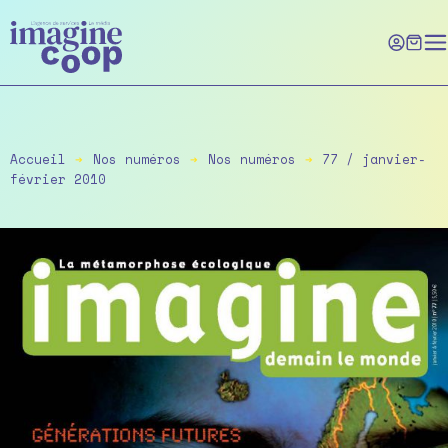
Skip
to
the
content
Accueil
➔
Nos numéros
➔
Nos numéros
➔
77 / janvier-
février 2010