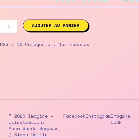
quantité
AJOUTER AU PANIER
de
77
/
UGS :
ND
Catégorie :
Nos numéros
janvier-
février
2010
© 2026 Imagine –
Facebook
Instagram
Imagine
Illustrations :
COOP
Anna Wanda Gogusey
/ Simon Bailly