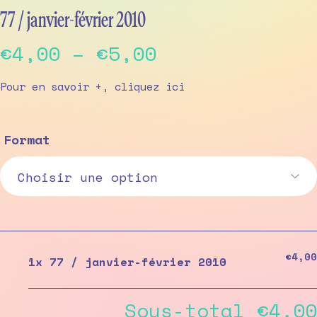
77 / janvier-février 2010
Price
€
4,00
–
€
5,00
range:
Pour en savoir +, cliquez
ici
€4,00
through
Format
€5,00
€4,00
1x
77 / janvier-février 2010
Sous-total
€4,00