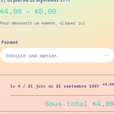
Price
€
4,00
–
€
5,00
range:
Pour découvrir ce numéro, cliquez
ici
€4,00
through
Format
€5,00
€4,00
1x
4 / 21 juin au 21 septembre 1997
Sous-total
€4,00