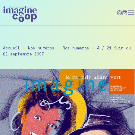
Skip
to
the
content
Accueil
➔
Nos numéros
➔
Nos numéros
➔
4 / 21 juin au
21 septembre 1997