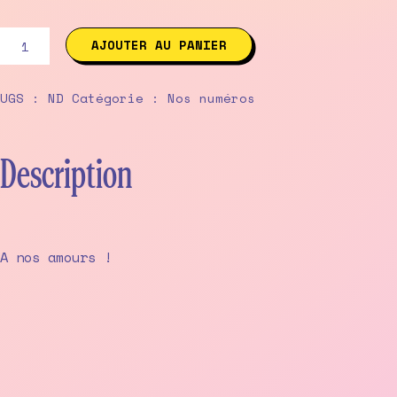
quantité
AJOUTER AU PANIER
de
4
/
UGS :
ND
Catégorie :
Nos numéros
21
juin
au
21
Description
septembre
1997
A nos amours !