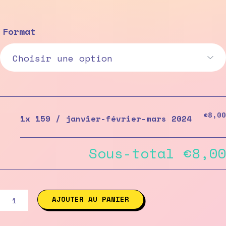
Format
€8,00
1x
159 / janvier-février-mars 2024
Sous-total
€8,00
quantité
AJOUTER AU PANIER
de
159
/