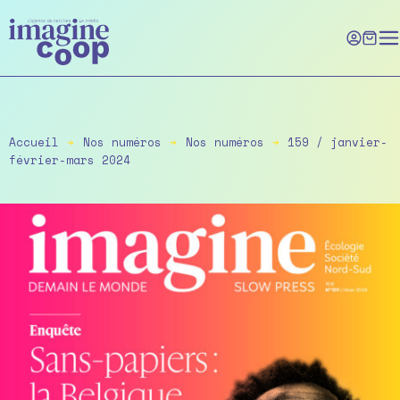
Skip
to
the
content
Accueil
➔
Nos numéros
➔
Nos numéros
➔
159 / janvier-
février-mars 2024