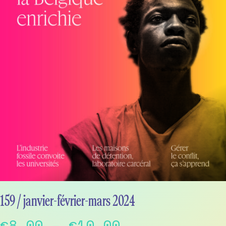
159 / janvier-février-mars 2024
Price
€
8,00
–
€
10,00