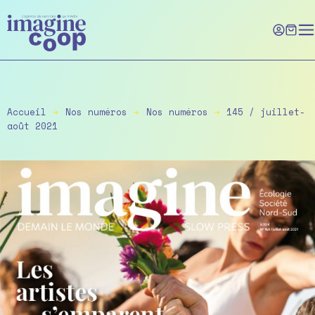
Skip
to
the
content
Accueil
➔
Nos numéros
➔
Nos numéros
➔
145 / juillet-
août 2021