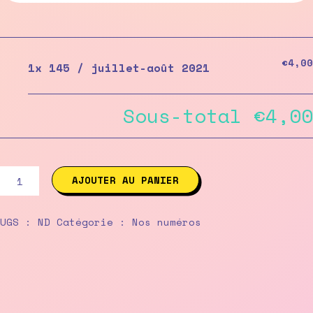
€4,00
1x
145 / juillet-août 2021
Sous-total
€4,00
quantité
AJOUTER AU PANIER
de
145
/
UGS :
ND
Catégorie :
Nos numéros
juillet-
août
2021