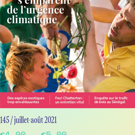
145 / juillet-août 2021
Price
€
4,00
–
€
5,00