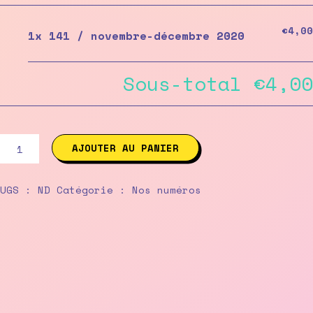
€4,00
1x
141 / novembre-décembre 2020
Sous-total
€4,00
quantité
AJOUTER AU PANIER
de
141
/
UGS :
ND
Catégorie :
Nos numéros
novembre-
décembre
2020