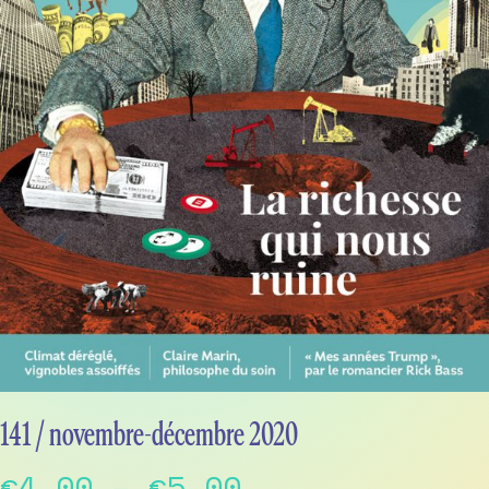
141 / novembre-décembre 2020
Price
€
4,00
–
€
5,00