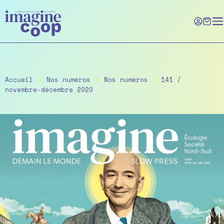
Skip
to
the
content
Accueil
➔
Nos numéros
➔
Nos numéros
➔
141 /
novembre-décembre 2020