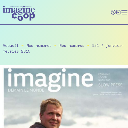
Skip
to
the
content
Accueil
➔
Nos numéros
➔
Nos numéros
➔
131 / janvier-
février 2019