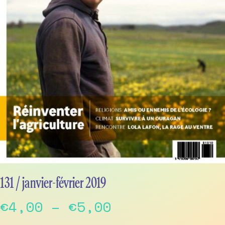
131 / janvier-février 2019
Price
€
4,00
–
€
5,00