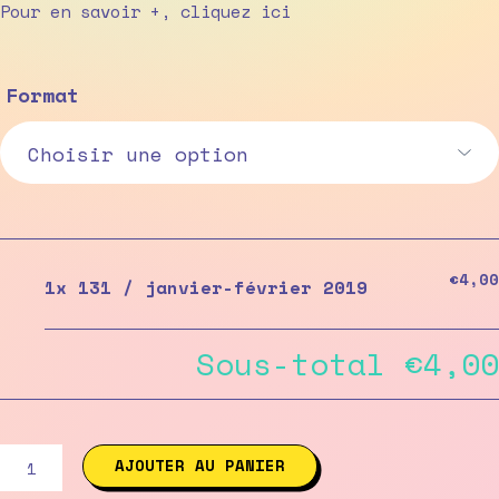
range:
Pour en savoir +, cliquez
ici
€4,00
through
Format
€5,00
€4,00
1x
131 / janvier-février 2019
Sous-total
€4,00
quantité
AJOUTER AU PANIER
de
131