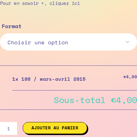
range:
Pour en savoir +, cliquez
ici
€4,00
through
Format
€5,00
€4,00
1x
108 / mars-avril 2015
Sous-total
€4,00
quantité
AJOUTER AU PANIER
de
108