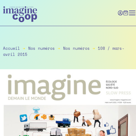
Skip
to
the
content
Accueil
➔
Nos numéros
➔
Nos numéros
➔
108 / mars-
avril 2015