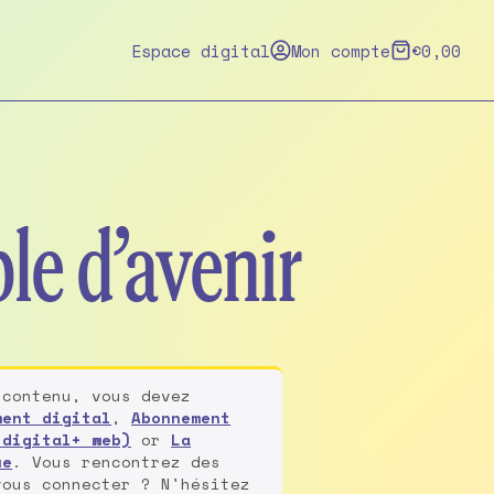
Espace digital
Mon compte
€
0,00
le d’avenir
 contenu, vous devez
ment digital
,
Abonnement
 digital+ web)
or
La
ue
. Vous rencontrez des
vous connecter ? N'hésitez