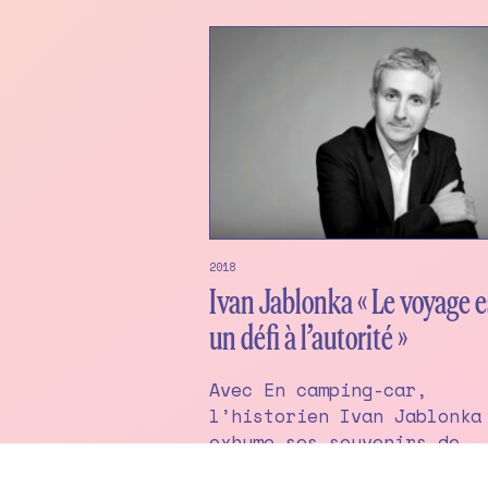
2018
Ivan Jablonka « Le voyage e
un défi à l’autorité »
Avec En camping-car,
l’historien Ivan Jablonka
exhume ses souvenirs de
vacances pour en tirer un