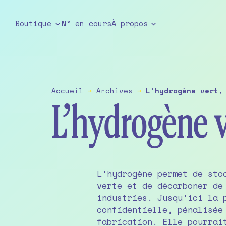
Skip
to
Boutique
N° en cours
À propos
the
content
Accueil
➔
Archives
➔
L’hydrogène vert,
L’hydrogène v
L’hydrogène permet de sto
verte et de décarboner de
industries. Jusqu’ici la 
confidentielle, pénalisée
fabrication. Elle pourrai