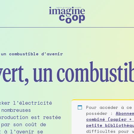
 un combustible d’avenir
ert, un combustib
cker l’électricité
Pour accéder à ce
 nombreuses
posséder :
Abonne
production est restée
combiné (papier +
 par son coût de
petite bibliothèq
t à l’avenir se
difficultés pour 