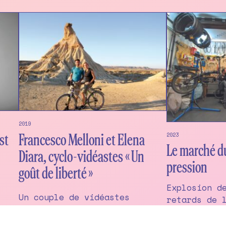
2019
2023
st
Francesco Melloni et Elena
Le marché du
Diara, cyclo-vidéastes « Un
pression
goût de liberté »
Explosion d
Un couple de vidéastes
retards de 
italiens explore cette
problèmes s
e
question simple et
d’approvisi