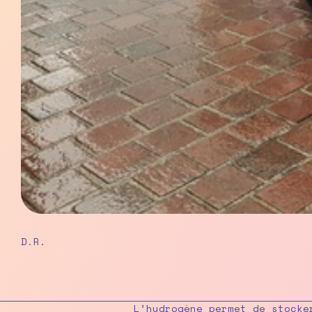
D.R.
L’hydrogène permet de stocke