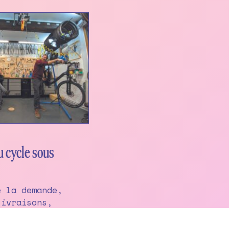
 cycle sous
e la demande,
livraisons,
ur la chaîne
onnement, manque