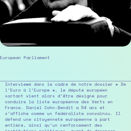
European Parliament
Interviewé dans le cadre de notre dossier « De
l’Euro à l’Europe », le député européen
sortant vient alors d’être désigné pour
conduire la liste européenne des Verts en
France. Daniel Cohn-Bendit a 54 ans et
s’affiche comme un fédéraliste convaincu. Il
défend une citoyenneté européenne à part
entière, ainsi qu’un renforcement des
institutions politiques, avant de dénoncer,