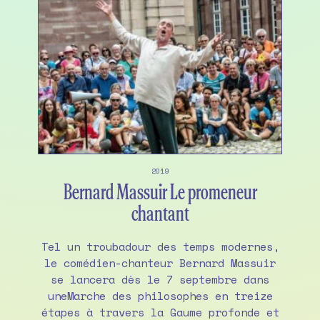
2019
Bernard Massuir Le promeneur
chantant
Tel un troubadour des temps modernes,
le comédien-chanteur Bernard Massuir
se lancera dès le 7 septembre dans
uneMarche des philosophes en treize
étapes à travers la Gaume profonde et