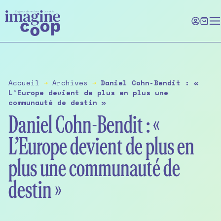
Skip
to
the
content
Accueil
➔
Archives
➔
Daniel Cohn-Bendit : «
L’Europe devient de plus en plus une
communauté de destin »
Daniel Cohn-Bendit : «
L’Europe devient de plus en
plus une communauté de
destin »