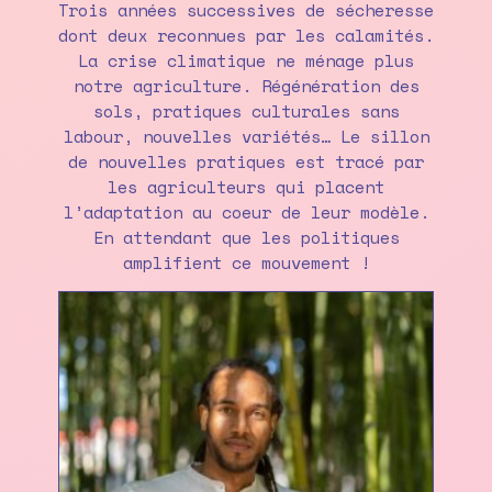
Trois années successives de sécheresse
dont deux reconnues par les calamités.
La crise climatique ne ménage plus
notre agriculture. Régénération des
sols, pratiques culturales sans
labour, nouvelles variétés… Le sillon
de nouvelles pratiques est tracé par
les agriculteurs qui placent
l’adaptation au coeur de leur modèle.
En attendant que les politiques
amplifient ce mouvement !