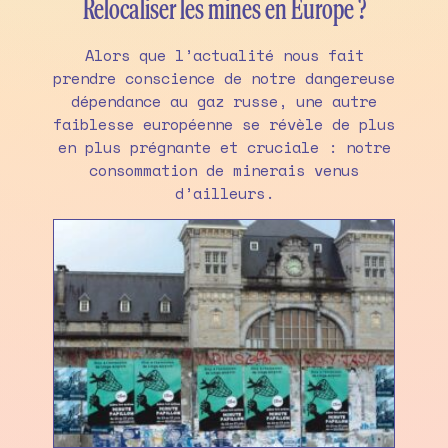
Relocaliser les mines en Europe ?
Alors que l’actualité nous fait
prendre conscience de notre dangereuse
dépendance au gaz russe, une autre
faiblesse européenne se révèle de plus
en plus prégnante et cruciale : notre
consommation de minerais venus
d’ailleurs.