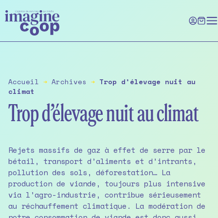
Skip
to
the
content
Accueil
➔
Archives
➔
Trop d’élevage nuit au
climat
Trop d’élevage nuit au climat
Rejets massifs de gaz à effet de serre par le
bétail, transport d’aliments et d’intrants,
pollution des sols, déforestation… La
production de viande, toujours plus intensive
via l’agro-industrie, contribue sérieusement
au réchauffement climatique. La modération de
notre consommation de viande est donc aussi