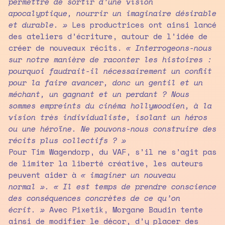
permettre de sortir d’une vision
apocalyptique, nourrir un imaginaire désirable
et durable. »
Les productrices ont ainsi lancé
des ateliers d’écriture, autour de l’idée de
créer de nouveaux récits.
« Interrogeons-nous
sur notre manière de raconter les histoires :
pourquoi faudrait-il nécessairement un conflit
pour la faire avancer, donc un gentil et un
méchant, un gagnant et un perdant ? Nous
sommes empreints du cinéma hollywoodien, à la
vision très individualiste, isolant un héros
ou une héroïne. Ne pouvons-nous construire des
récits plus collectifs ? »
Pour Tim Wagendorp, du VAF, s’il ne s’agit pas
de limiter la liberté créative, les auteurs
peuvent aider à
« imaginer un nouveau
normal ». « Il est temps de prendre conscience
des conséquences concrètes de ce qu’on
écrit. »
Avec Pixetik, Morgane Baudin tente
ainsi de modifier le décor, d’y placer des