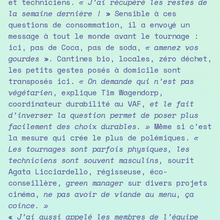
et techniciens.
« J’ai récupéré les restes de
la semaine dernière !
» Sensible à ces
questions de consommation, il a envoyé un
message à tout le monde avant le tournage :
ici, pas de Coca, pas de soda,
« amenez vos
gourdes
». Cantines bio, locales, zéro déchet,
les petits gestes posés à domicile sont
transposés ici.
« On demande qui n’est pas
végétarien
, explique Tim Wagendorp,
coordinateur durabilité au VAF,
et le fait
d’inverser la question permet de poser plus
facilement des choix durables. »
Même si c’est
la mesure qui crée le plus de polémiques.
«
Les tournages sont parfois physiques, les
techniciens sont souvent masculins,
sourit
Agata Licciardello, régisseuse, éco-
conseillère,
green manager
sur divers projets
cinéma,
ne pas avoir de viande au menu, ça
coince. »
«
J’ai aussi appelé les membres de l’équipe