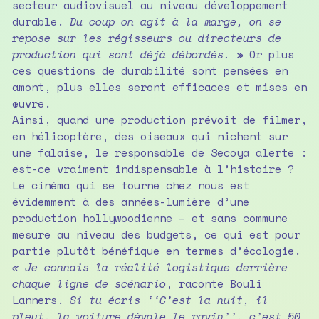
secteur audiovisuel au niveau développement
durable.
Du coup on agit à la marge, on se
repose sur les régisseurs ou directeurs de
production qui sont déjà débordés.
» Or plus
ces questions de durabilité sont pensées en
amont, plus elles seront efficaces et mises en
œuvre.
Ainsi, quand une production prévoit de filmer,
en hélicoptère, des oiseaux qui nichent sur
une falaise, le responsable de Secoya alerte :
est-ce vraiment indispensable à l’histoire ?
Le cinéma qui se tourne chez nous est
évidemment à des années-lumière d’une
production hollywoodienne – et sans commune
mesure au niveau des budgets, ce qui est pour
partie plutôt bénéfique en termes d’écologie.
« Je connais la réalité logistique derrière
chaque ligne de scénario
, raconte Bouli
Lanners.
Si tu écris ‘‘C’est la nuit, il
pleut, la voiture dévale le ravin’’, c’est 50