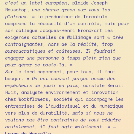
c’est un label européen
, plaide Joseph
Rouschop,
une charte green sur tous les
plateaux. »
Le producteur de Tarentula
comprend la nécessité d’un contrôle, mais pour
son collègue Jacques-Henri Bronckart les
exigences actuelles de Wallimage sont
« très
contraignantes, hors de la réalité, trop
bureaucratiques et coûteuses. Il faudrait
engager une personne à temps plein rien que
pour gérer ce poste-là. »
Sur le fond cependant, pour tous, il faut
bouger.
« On est souvent perçus comme des
empêcheurs de jouir en paix,
constate Benoît
Ruiz, analyste environnement et innovation
chez Workflowers, société qui accompagne les
entreprises de l’audiovisuel et du numérique
vers plus de durabilité,
mais si nous ne
voulons pas être contraints de tout réduire
brutalement, il faut agir maintenant. »
—
Laure de Hesselle