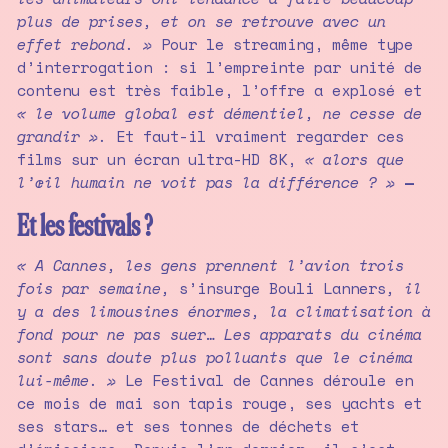
plus de prises, et on se retrouve avec un
effet rebond. »
Pour le streaming, même type
d’interrogation : si l’empreinte par unité de
contenu est très faible, l’offre a explosé et
« le volume global est démentiel, ne cesse de
grandir ».
Et faut-il vraiment regarder ces
films sur un écran ultra-HD 8K,
« alors que
l’œil humain ne voit pas la différence ? »
—
Et les festivals ?
« A Cannes, les gens prennent l’avion trois
fois par semaine,
s’insurge Bouli Lanners
, il
y a des limousines énormes, la climatisation à
fond pour ne pas suer… Les apparats du cinéma
sont sans doute plus polluants que le cinéma
lui-même. »
Le Festival de Cannes déroule en
ce mois de mai son tapis rouge, ses yachts et
ses stars… et ses tonnes de déchets et