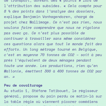
de transport, donnant des « points » lors de
l’attribution des subsides. «
Cela compte pour
8 % des points dans l’analyse des dossiers,
explique Benjamin Vanhagendoren, chargé de
projet chez Wallimage.
Ce n’est pas rien, nous
voulons faire comprendre que nous ne rigolons
pas avec ça. Ce n’est plus possible de
continuer à travailler sans même considérer
ces questions alors que tout le monde fait des
efforts. Un long métrage tourné en Belgique,
c’est en moyenne 70 tonnes de CO2 – soit à peu
près l’équivalent de deux ménages pendant
toute une année. Les productions, rien qu’en
Wallonie, émettent 300 à 400 tonnes de CO2 par
an. »
Peu de covoiturage
Au studio 1, Stéfane Tatibouet, le régisseur
général, propose du pain perdu ce matin-là sur
la table régie où viennent picorer comédiens