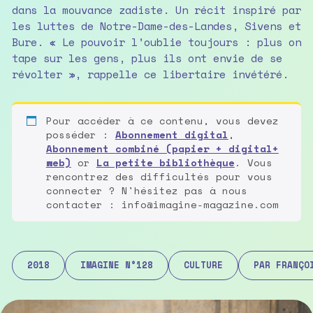
dans la mouvance zadiste. Un récit inspiré par
les luttes de Notre-Dame-des-Landes, Sivens et
Bure. « Le pouvoir l’oublie toujours : plus on
tape sur les gens, plus ils ont envie de se
révolter », rappelle ce libertaire invétéré.
Pour accéder à ce contenu, vous devez
posséder :
Abonnement digital
,
Abonnement combiné (papier + digital+
web)
or
La petite bibliothèque
. Vous
rencontrez des difficultés pour vous
connecter ? N'hésitez pas à nous
contacter : info@imagine-magazine.com
2018
IMAGINE N°128
CULTURE
PAR FRANÇO