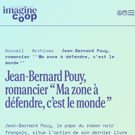
Skip
to
the
content
Accueil
➔
Archives
➔
Jean-Bernard Pouy,
romancier ‘‘ Ma zone à défendre, c’est le
monde ’’
Jean-Bernard Pouy,
romancier ‘‘ Ma zone à
défendre, c’est le monde ’’
Jean-Bernard Pouy, le pape du roman noir
français, situe l’action de son dernier livre