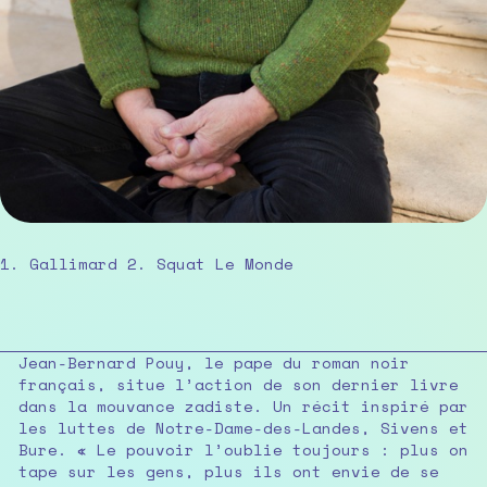
1. Gallimard 2. Squat Le Monde
Jean-Bernard Pouy, le pape du roman noir
français, situe l’action de son dernier livre
dans la mouvance zadiste. Un récit inspiré par
les luttes de Notre-Dame-des-Landes, Sivens et
Bure. « Le pouvoir l’oublie toujours : plus on
tape sur les gens, plus ils ont envie de se