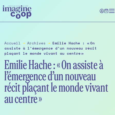
Skip
to
the
content
Accueil
➔
Archives
➔
Emilie Hache : « On
assiste à l’émergence d’un nouveau récit
plaçant le monde vivant au centre »
Emilie Hache : « On assiste à
l’émergence d’un nouveau
récit plaçant le monde vivant
au centre »