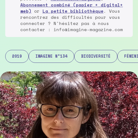
Abonnement combiné (papier + digital+
web)
or
La petite bibliothèque
. Vous
rencontrez des difficultés pour vous
connecter ? N'hésitez pas à nous
contacter : info@imagine-magazine.com
2019
IMAGINE N°134
BIODIVERSITÉ
FÉMIN