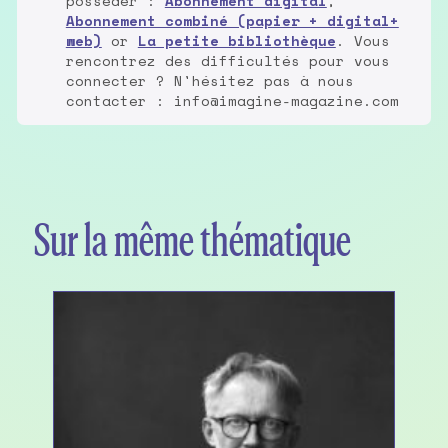
posséder :
Abonnement digital
,
Abonnement combiné (papier + digital+
web)
or
La petite bibliothèque
. Vous
rencontrez des difficultés pour vous
connecter ? N'hésitez pas à nous
contacter : info@imagine-magazine.com
Sur la même thématique