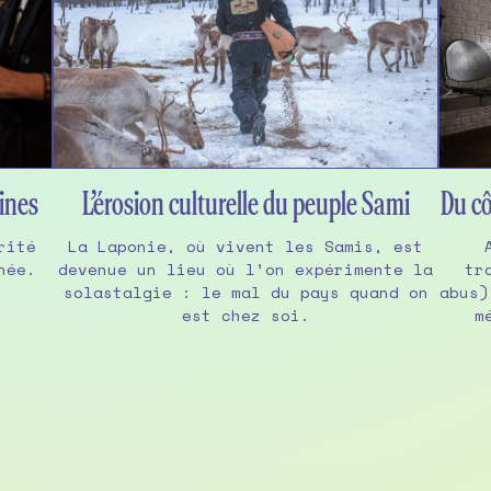
sines
L’érosion culturelle du peuple Sami
Du cô
rité
La Laponie, où vivent les Samis, est
née.
devenue un lieu où l’on expérimente la
tr
solastalgie : le mal du pays quand on
abus)
est chez soi.
m