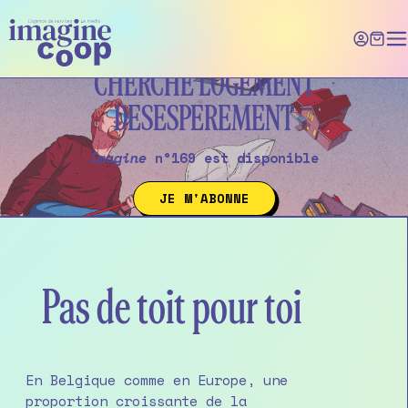
Skip
to
the
content
CHERCHE LOGEMENT
DESESPEREMENT
Imagine
n°169 est disponible
JE M'ABONNE
COLOGIE, SOCIÉTÉ, NORD-SUD) EST UN MAGA
IMAGINE
(É
Pas de toit pour toi
En Belgique comme en Europe, une
proportion croissante de la